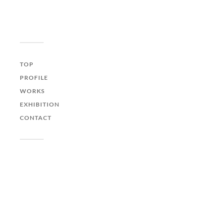
イラストレーションオ
フィス "QLIPPER'S"
| イラストレーター 井
TOP
上たつや
PROFILE
WORKS
EXHIBITION
CONTACT