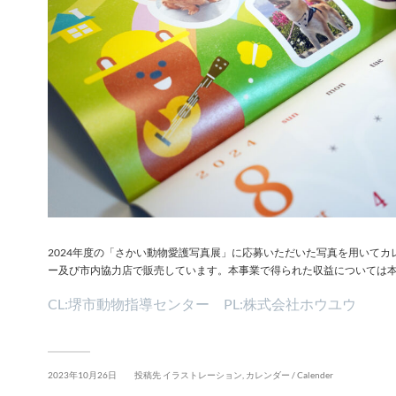
2024年度の「さかい動物愛護写真展」に応募いただいた写真を用いて
ー及び市内協力店で販売しています。本事業で得られた収益については
CL:堺市動物指導センター PL:株式会社ホウユウ
2023年10月26日
投稿先
イラストレーション
,
カレンダー / Calender