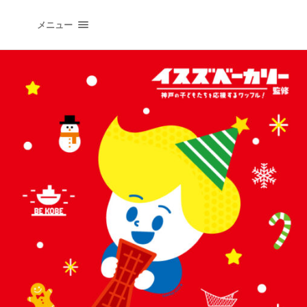
イラストレーションオフィス "QLIPPER'S" | イラ
メニュー
トレーター 井上たつや