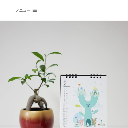
イラストレーションオフィス "QLIPPER'S" | イラ
メニュー
トレーター 井上たつや