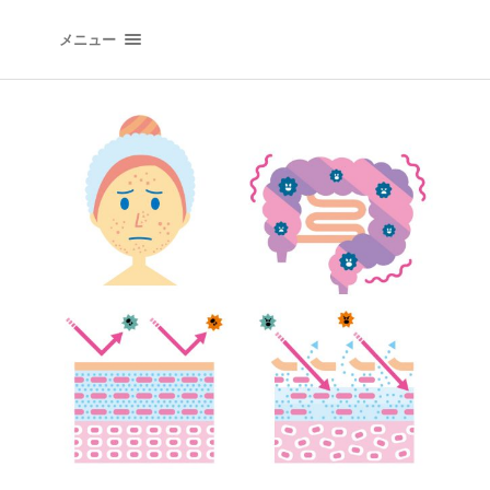
イラストレーションオフィス "QLIPPER'S" | イラ
メニュー
トレーター 井上たつや