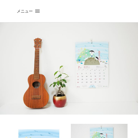
イラストレーションオフィス "QLIPPER'S" | イラ
メニュー
トレーター 井上たつや