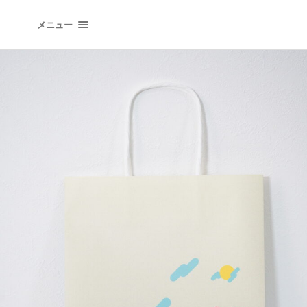
イラストレーションオフィス "QLIPPER'S" | イラ
メニュー
トレーター 井上たつや