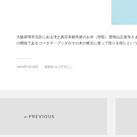
大阪府堺市北区にある浄土真宗本願寺派のお寺（寺院） 慧明山正覚寺さ
の開祖であるゴータマ・ブッダがその木の根元に座って悟りを得たとい
2024年3月18日
投稿先
ロゴデザイン
←PREVIOUS