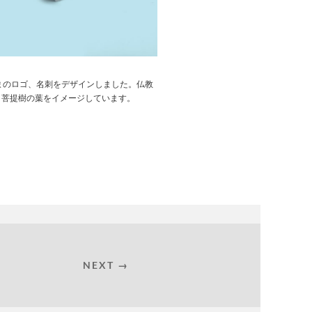
まのロゴ、名刺をデザインしました。仏教
う菩提樹の葉をイメージしています。
NEXT →