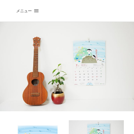
イラストレーションオフィス "QLIPPER'S" | イラ
メニュー
トレーター 井上たつや